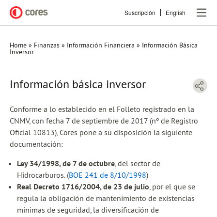
Pasar
Suscripción
English
al
contenido
principal
Home
Finanzas
Información Financiera
Información Básica
Sobrescribir
Inversor
enlaces
Información básica inversor
de
ayuda
Conforme a lo establecido en el Folleto registrado en la
a
CNMV, con fecha 7 de septiembre de 2017 (nº de Registro
Oficial 10813), Cores pone a su disposición la siguiente
la
documentación:
navegación
Ley 34/1998, de 7 de octubre
, del sector de
Hidrocarburos. (
BOE 241 de 8/10/1998
)
Real Decreto 1716/2004, de 23 de julio
, por el que se
regula la obligación de mantenimiento de existencias
mínimas de seguridad, la diversificación de