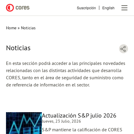
Pasar
Suscripción
English
al
contenido
principal
Home
Noticias
Sobrescribir
enlaces
Noticias
de
ayuda
En esta sección podrá acceder a las principales novedades
relacionadas con las distintas actividades que desarrolla
a
CORES, tanto en el área de seguridad de suministro como
de referencia de información en el sector.
la
navegación
Actualización S&P julio 2026
Jueves, 23 Julio, 2026
S&P mantiene la calificación de CORES