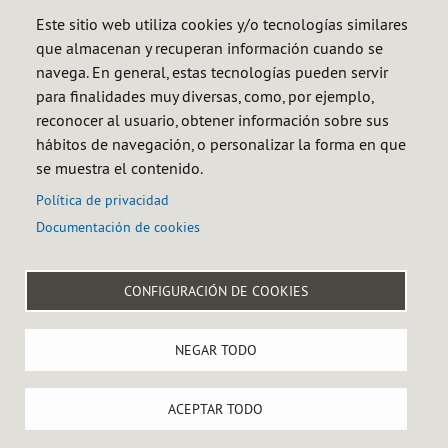
Descargar (Pdf 4.84 Mb)
Este sitio web utiliza cookies y/o tecnologías similares
que almacenan y recuperan información cuando se
navega. En general, estas tecnologías pueden servir
Informe estadístico anual 2024
para finalidades muy diversas, como, por ejemplo,
reconocer al usuario, obtener información sobre sus
Descargar (Xlsx 3.43 Mb)
hábitos de navegación, o personalizar la forma en que
se muestra el contenido.
Política de privacidad
Documentación de cookies

CONFIGURACIÓN DE COOKIES
Menú
Aviso legal
Política de privacidad
Política de cookies
NEGAR TODO
del
Accesibilidad
Mapa web
Canal interno de información
pie
Castellana 79, 28046 MADRID, España - Tlf.: +34 91 360 09 10
ACEPTAR TODO
Configurar cookies