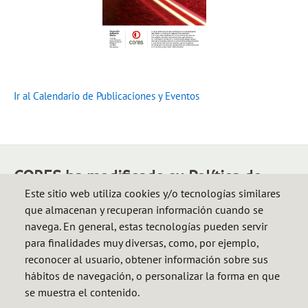
Ir al Calendario de Publicaciones y Eventos
CORES ha modificado su Política de
Este sitio web utiliza cookies y/o tecnologías similares
Privacidad en cuanto a la posible
que almacenan y recuperan información cuando se
comunicación de los datos al Ministerio
navega. En general, estas tecnologías pueden servir
competente y a otros organismos
para finalidades muy diversas, como, por ejemplo,
administrativos con competencias de
reconocer al usuario, obtener información sobre sus
hábitos de navegación, o personalizar la forma en que
supervisión. Si quiere saber más,
se muestra el contenido.
consulte nuestra
Política de Privacidad